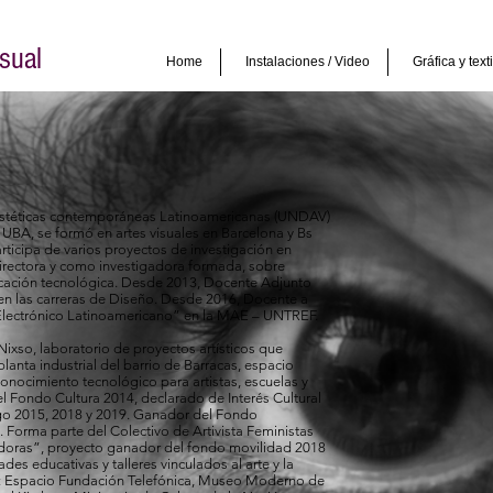
sual
Home
Instalaciones / Video
Gráfica y texti
 Estéticas contemporáneas Latinoamericanas (UNDAV)
 UBA, se formó en artes visuales en Barcelona y Bs
Participa de varios proyectos de investigación en
ctora y como investigadora formada, sobre
cación tecnológica. Desde 2013, Docente Adjunto
 las carreras de Diseño. Desde 2016, Docente a
 Electrónico Latinoamericano” en la MAE – UNTREF.
xso, laboratorio de proyectos artísticos que
lanta industrial del barrio de Barracas, espacio
conocimiento tecnológico para artistas, escuelas y
l Fondo Cultura 2014, declarado de Interés Cultural
o 2015, 2018 y 2019. Ganador del Fondo
 Forma parte del Colectivo de Artivista Feministas
doras”, proyecto ganador del fondo movilidad 2018
des educativas y talleres vinculados al arte y la
es: Espacio Fundación Telefónica, Museo Moderno de