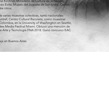
al Kirchner, Ministerio de Cultura de la Nación,
o Evita, Museo del Juguete de San Isidro, Centro
re otros.
de varias muestras colectivas, tanto nacionales:
ntref, Centro Cultural Recoleta, como muestras
 Colombia, en la University of Washington en Seattle,
 New Media Festival Miami. Obtuvo una mención de
de Arte y Tecnología FNA 2018. Ganó concurso EAC
baja en Buenos Aires.