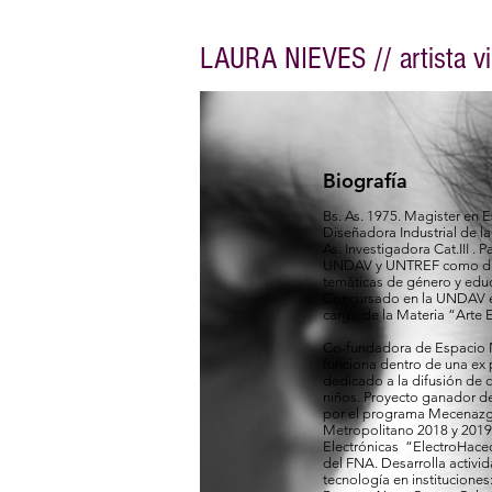
LAURA NIEVES // artista vi
Biografía
Bs. As. 1975. Magister en
Diseñadora Industrial de la
As. Investigadora Cat.III . 
UNDAV y UNTREF como dire
temáticas de género y edu
Concursado en la UNDAV en
cargo de la Materia “Arte
Co-fundadora de Espacio Ni
funciona dentro de una ex p
dedicado a la difusión de 
niños. Proyecto ganador de
por el programa Mecenazg
Metropolitano 2018 y 2019.
Electrónicas “ElectroHace
del FNA. Desarrolla activida
tecnología en institucion